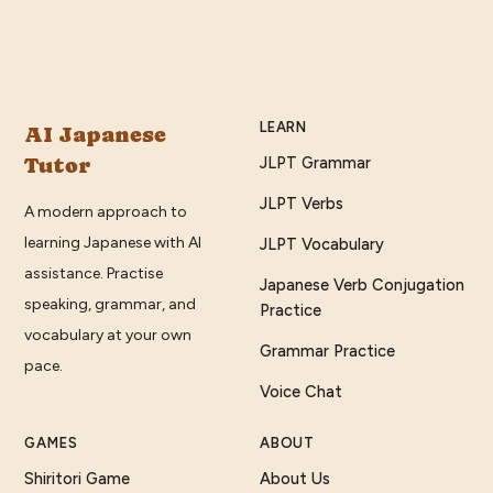
LEARN
AI Japanese
Tutor
JLPT Grammar
JLPT Verbs
A modern approach to
learning Japanese with AI
JLPT Vocabulary
assistance. Practise
Japanese Verb Conjugation
speaking, grammar, and
Practice
vocabulary at your own
Grammar Practice
pace.
Voice Chat
GAMES
ABOUT
Shiritori Game
About Us