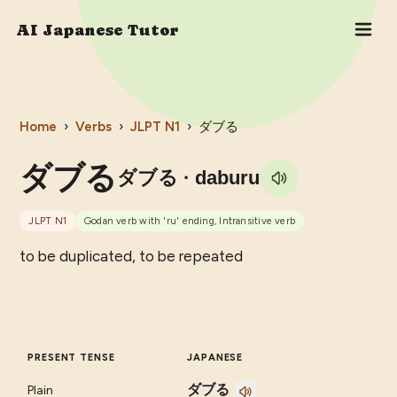
AI Japanese Tutor
Home
›
Verbs
›
JLPT
N1
›
ダブる
ダブる
ダブる
· daburu
JLPT
N1
Godan verb with 'ru' ending, Intransitive verb
to be duplicated, to be repeated
PRESENT TENSE
JAPANESE
ダブる
Plain