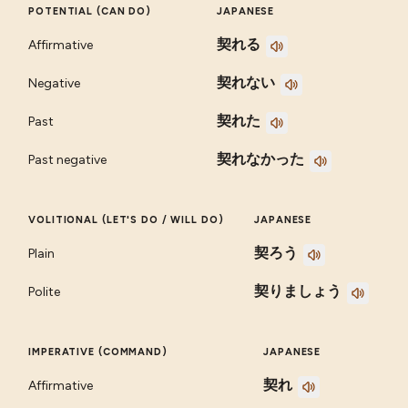
POTENTIAL (CAN DO)
JAPANESE
契れる
Affirmative
契れない
Negative
契れた
Past
契れなかった
Past negative
VOLITIONAL (LET'S DO / WILL DO)
JAPANESE
契ろう
Plain
契りましょう
Polite
IMPERATIVE (COMMAND)
JAPANESE
契れ
Affirmative