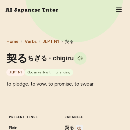
AI Japanese Tutor
Home
›
Verbs
›
JLPT
N1
›
契る
契る
ちぎる
· chigiru
JLPT
N1
Godan verb with 'ru' ending
to pledge, to vow, to promise, to swear
PRESENT TENSE
JAPANESE
契る
Plain