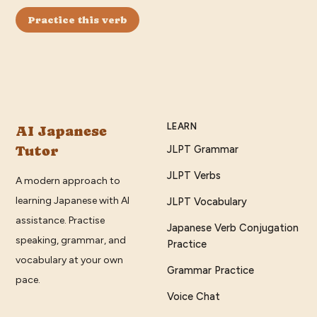
Practice this verb
LEARN
AI Japanese
Tutor
JLPT Grammar
JLPT Verbs
A modern approach to
learning Japanese with AI
JLPT Vocabulary
assistance. Practise
Japanese Verb Conjugation
speaking, grammar, and
Practice
vocabulary at your own
Grammar Practice
pace.
Voice Chat