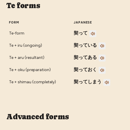
Te forms
FORM
JAPANESE
契って
Te-form
契っている
Te + iru (ongoing)
契ってある
Te + aru (resultant)
契っておく
Te + oku (preparation)
契ってしまう
Te + shimau (completely)
Advanced forms