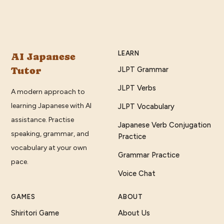
LEARN
AI Japanese
Tutor
JLPT Grammar
JLPT Verbs
A modern approach to
learning Japanese with AI
JLPT Vocabulary
assistance. Practise
Japanese Verb Conjugation
speaking, grammar, and
Practice
vocabulary at your own
Grammar Practice
pace.
Voice Chat
GAMES
ABOUT
Shiritori Game
About Us