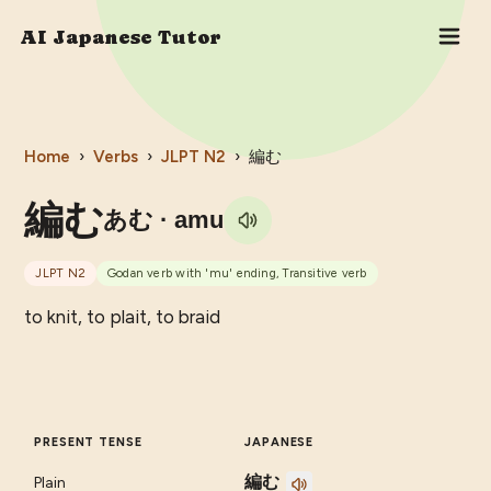
AI Japanese Tutor
Home
›
Verbs
›
JLPT
N2
›
編む
編む
あむ
· amu
JLPT
N2
Godan verb with 'mu' ending, Transitive verb
to knit, to plait, to braid
PRESENT TENSE
JAPANESE
編む
Plain