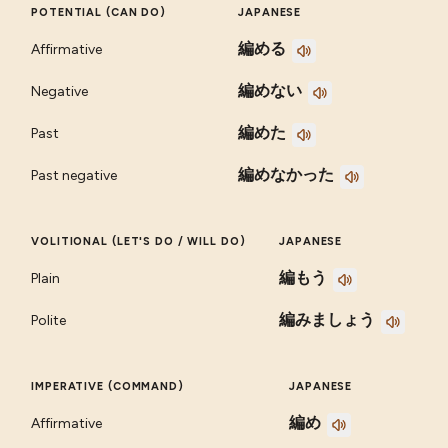
POTENTIAL (CAN DO)
JAPANESE
編める
Affirmative
編めない
Negative
編めた
Past
編めなかった
Past negative
VOLITIONAL (LET'S DO / WILL DO)
JAPANESE
編もう
Plain
編みましょう
Polite
IMPERATIVE (COMMAND)
JAPANESE
編め
Affirmative