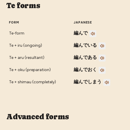
Te forms
FORM
JAPANESE
編んで
Te-form
編んでいる
Te + iru (ongoing)
編んである
Te + aru (resultant)
編んでおく
Te + oku (preparation)
編んでしまう
Te + shimau (completely)
Advanced forms