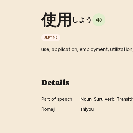
使用
しよう
JLPT
N3
use, application, employment, utilization,
Details
Part of speech
Noun, Suru verb, Transit
Romaji
shiyou