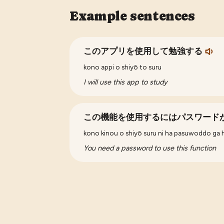
Example sentences
このアプリを使用して勉強する
kono appi o shiyō to suru
I will use this app to study
この機能を使用するにはパスワード
kono kinou o shiyō suru ni ha pasuwoddo ga 
You need a password to use this function