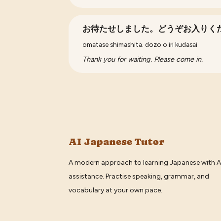
お待たせしました。どうぞお入りく
omatase shimashita. dozo o iri kudasai
Thank you for waiting. Please come in.
AI Japanese Tutor
A modern approach to learning Japanese with A
assistance. Practise speaking, grammar, and
vocabulary at your own pace.