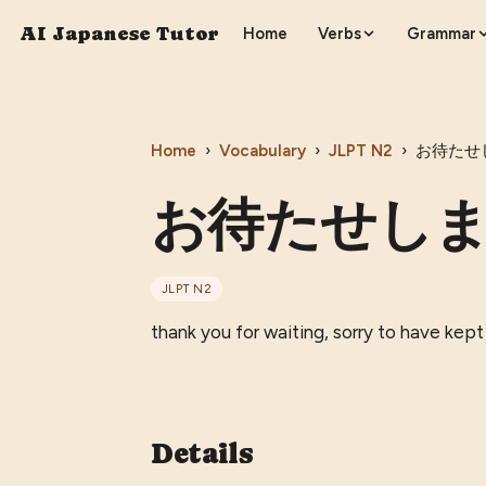
AI Japanese Tutor
Home
Verbs
Grammar
Home
›
Vocabulary
›
JLPT
N2
›
お待たせ
お待たせし
JLPT
N2
thank you for waiting, sorry to have kept
Details