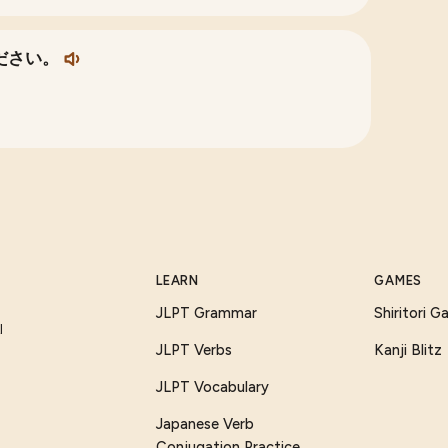
ださい。
LEARN
GAMES
JLPT Grammar
Shiritori 
I
JLPT Verbs
Kanji Blitz
JLPT Vocabulary
Japanese Verb
Conjugation Practice