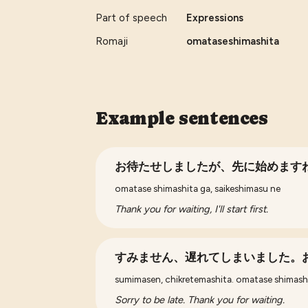
Part of speech
Expressions
Romaji
omataseshimashita
Example sentences
お待たせしましたが、先に始めます
omatase shimashita ga, saikeshimasu ne
Thank you for waiting, I'll start first.
すみません、遅れてしまいました。
sumimasen, chikretemashita. omatase shimas
Sorry to be late. Thank you for waiting.