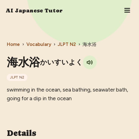
AI Japanese Tutor
Home
›
Vocabulary
›
JLPT
N2
›
海水浴
海水浴
かいすいよく
JLPT
N2
swimming in the ocean, sea bathing, seawater bath,
going for a dip in the ocean
Details