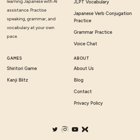
learning Japanese with AI
JLPT Vocabulary
assistance. Practise
Japanese Verb Conjugation
speaking, grammar, and
Practice
vocabulary at your own
Grammar Practice
pace.
Voice Chat
GAMES
ABOUT
Shiritori Game
About Us
Kanji Blitz
Blog
Contact
Privacy Policy