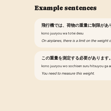
Example sentences
飛行機では、荷物の重量に制限があ
kono juuryou wa totei desu
On airplanes, there is a limit on the weight
この重量を測定する必要があります
kono juuryou wo sochisen suru hitsuyou ga a
You need to measure this weight.