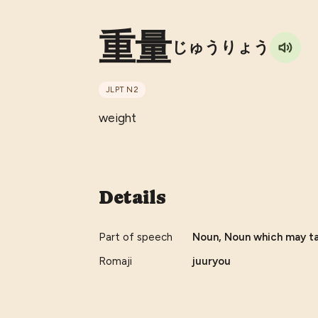
重量
じゅうりょう
JLPT
N2
weight
Details
Part of speech
Noun, Noun which may tak
Romaji
juuryou