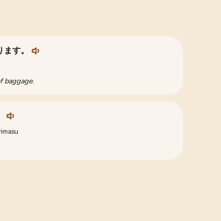
ります。
 of baggage.
。
rimasu