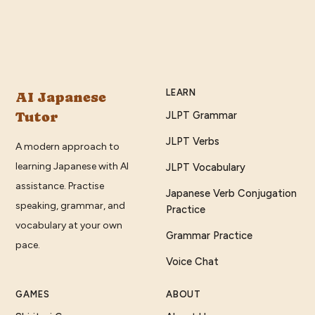
LEARN
AI Japanese
Tutor
JLPT Grammar
JLPT Verbs
A modern approach to
learning Japanese with AI
JLPT Vocabulary
assistance. Practise
Japanese Verb Conjugation
speaking, grammar, and
Practice
vocabulary at your own
Grammar Practice
pace.
Voice Chat
GAMES
ABOUT