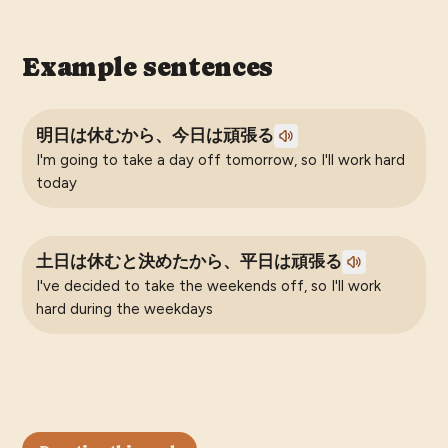
Example sentences
明日は休むから、今日は頑張る
I'm going to take a day off tomorrow, so I'll work hard
today
土日は休むと決めたから、平日は頑張る
I've decided to take the weekends off, so I'll work
hard during the weekdays