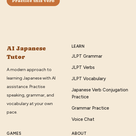
Practice this verb
LEARN
AI Japanese
Tutor
JLPT Grammar
JLPT Verbs
A modern approach to
learning Japanese with AI
JLPT Vocabulary
assistance. Practise
Japanese Verb Conjugation
speaking, grammar, and
Practice
vocabulary at your own
Grammar Practice
pace.
Voice Chat
GAMES
ABOUT