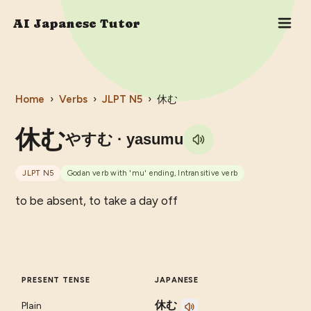
AI Japanese Tutor
Home
›
Verbs
›
JLPT
N5
›
休む
休む
やすむ
· yasumu
JLPT
N5
Godan verb with 'mu' ending, Intransitive verb
to be absent, to take a day off
PRESENT TENSE
JAPANESE
休む
Plain