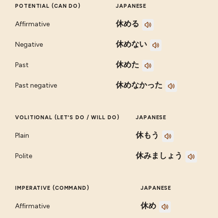
POTENTIAL (CAN DO)
JAPANESE
休める
Affirmative
休めない
Negative
休めた
Past
休めなかった
Past negative
VOLITIONAL (LET'S DO / WILL DO)
JAPANESE
休もう
Plain
休みましょう
Polite
IMPERATIVE (COMMAND)
JAPANESE
休め
Affirmative