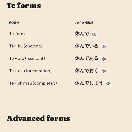
Te forms
FORM
JAPANESE
休んで
Te-form
休んでいる
Te + iru (ongoing)
休んである
Te + aru (resultant)
休んでおく
Te + oku (preparation)
休んでしまう
Te + shimau (completely)
Advanced forms