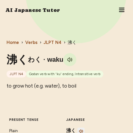
AI Japanese Tutor
Home
›
Verbs
›
JLPT
N4
›
沸く
沸く
わく
· waku
JLPT
N4
Godan verb with 'ku' ending, Intransitive verb
to grow hot (e.g. water), to boil
PRESENT TENSE
JAPANESE
沸く
Plain