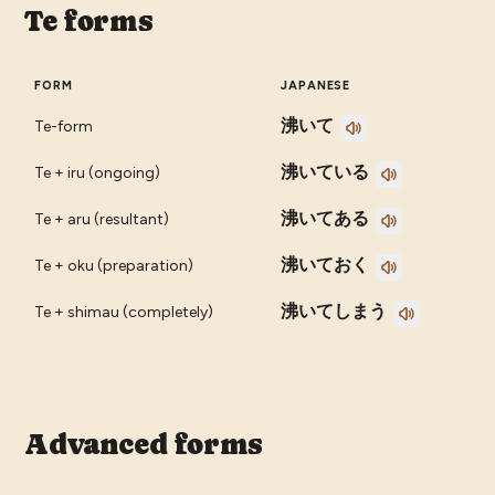
Te forms
FORM
JAPANESE
沸いて
Te-form
沸いている
Te + iru (ongoing)
沸いてある
Te + aru (resultant)
沸いておく
Te + oku (preparation)
沸いてしまう
Te + shimau (completely)
Advanced forms