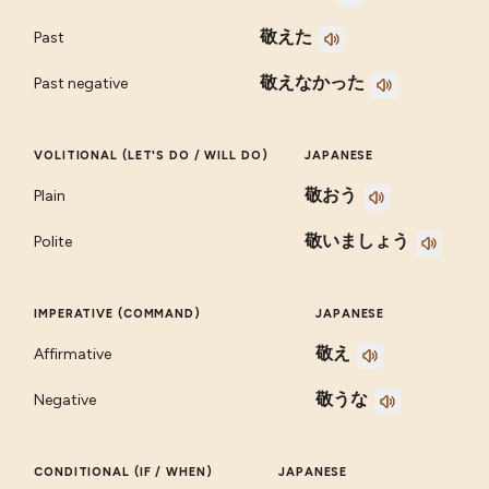
敬えた
Past
敬えなかった
Past negative
VOLITIONAL (LET'S DO / WILL DO)
JAPANESE
敬おう
Plain
敬いましょう
Polite
IMPERATIVE (COMMAND)
JAPANESE
敬え
Affirmative
敬うな
Negative
CONDITIONAL (IF / WHEN)
JAPANESE