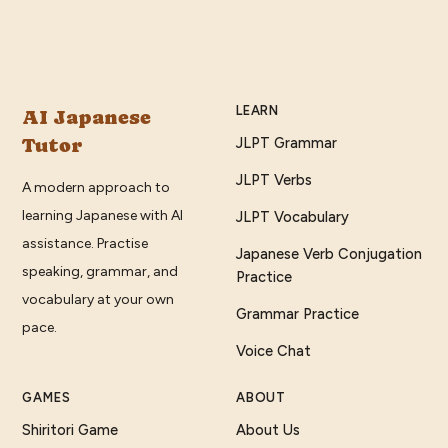
LEARN
AI Japanese
Tutor
JLPT Grammar
JLPT Verbs
A modern approach to
learning Japanese with AI
JLPT Vocabulary
assistance. Practise
Japanese Verb Conjugation
speaking, grammar, and
Practice
vocabulary at your own
Grammar Practice
pace.
Voice Chat
GAMES
ABOUT
Shiritori Game
About Us