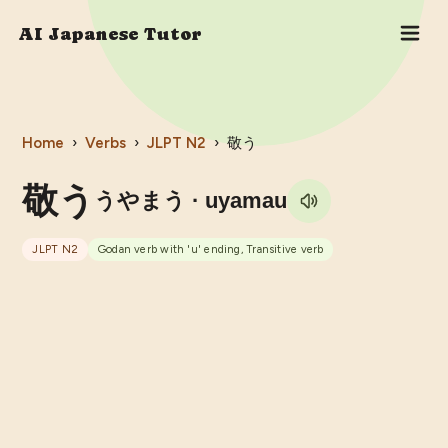
AI Japanese Tutor
Home
›
Verbs
›
JLPT
N2
›
敬う
敬う
うやまう
· uyamau
JLPT
N2
Godan verb with 'u' ending, Transitive verb