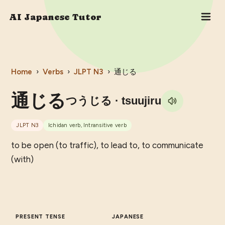
AI Japanese Tutor
Home
›
Verbs
›
JLPT
N3
›
通じる
通じる
つうじる
· tsuujiru
JLPT
N3
Ichidan verb, Intransitive verb
to be open (to traffic), to lead to, to communicate
(with)
PRESENT TENSE
JAPANESE