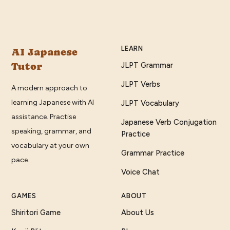
LEARN
AI Japanese
Tutor
JLPT Grammar
JLPT Verbs
A modern approach to
learning Japanese with AI
JLPT Vocabulary
assistance. Practise
Japanese Verb Conjugation
speaking, grammar, and
Practice
vocabulary at your own
Grammar Practice
pace.
Voice Chat
GAMES
ABOUT
Shiritori Game
About Us