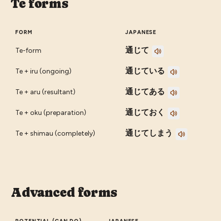
Te forms
FORM
JAPANESE
通じて
Te-form
通じている
Te + iru (ongoing)
通じてある
Te + aru (resultant)
通じておく
Te + oku (preparation)
通じてしまう
Te + shimau (completely)
Advanced forms