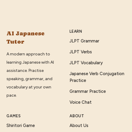
LEARN
AI Japanese
Tutor
JLPT Grammar
JLPT Verbs
A modern approach to
learning Japanese with AI
JLPT Vocabulary
assistance. Practise
Japanese Verb Conjugation
speaking, grammar, and
Practice
vocabulary at your own
Grammar Practice
pace.
Voice Chat
GAMES
ABOUT
Shiritori Game
About Us