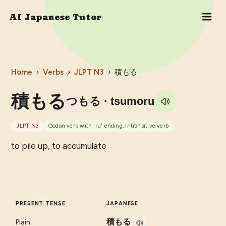
AI Japanese Tutor
Home
›
Verbs
›
JLPT
N3
›
積もる
積もる
つもる
· tsumoru
JLPT
N3
Godan verb with 'ru' ending, Intransitive verb
to pile up, to accumulate
PRESENT TENSE
JAPANESE
積もる
Plain