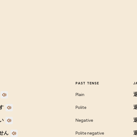
PAST TENSE
J
Plain
す
Polite
い
Negative
せん
Polite negative