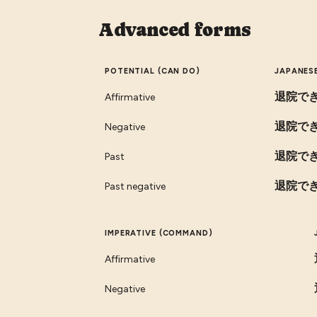
Advanced forms
POTENTIAL (CAN DO)
JAPANES
退院で
Affirmative
退院で
Negative
退院で
Past
退院で
Past negative
IMPERATIVE (COMMAND)
Affirmative
Negative