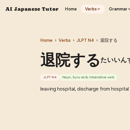
AI Japanese Tutor
Home
Verbs
Grammar
Home
›
Verbs
›
JLPT
N4
›
退院する
退院する
たいいん
JLPT
N4
Noun, Suru verb, Intransitive verb
leaving hospital, discharge from hospital