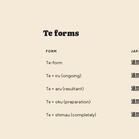
Te forms
FORM
JAP
退
Te-form
退
Te + iru (ongoing)
退
Te + aru (resultant)
退
Te + oku (preparation)
退
Te + shimau (completely)