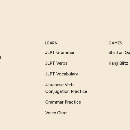
LEARN
GAMES
JLPT Grammar
Shiritori 
I
JLPT Verbs
Kanji Blitz
JLPT Vocabulary
Japanese Verb
Conjugation Practice
Grammar Practice
Voice Chat