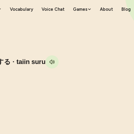
Vocabulary
Voice Chat
Games
About
Blog
する
· taiin suru