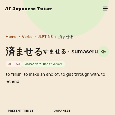
AI Japanese Tutor
Home
›
Verbs
›
JLPT
N3
›
済ませる
済ませる
すませる
· sumaseru
JLPT
N3
Ichidan verb, Transitive verb
to finish, to make an end of, to get through with, to
let end
PRESENT TENSE
JAPANESE