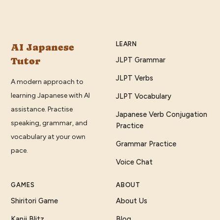
LEARN
AI Japanese
Tutor
JLPT Grammar
JLPT Verbs
A modern approach to
learning Japanese with AI
JLPT Vocabulary
assistance. Practise
Japanese Verb Conjugation
speaking, grammar, and
Practice
vocabulary at your own
Grammar Practice
pace.
Voice Chat
GAMES
ABOUT
Shiritori Game
About Us
Kanji Blitz
Blog