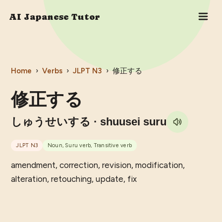
AI Japanese Tutor
Home
›
Verbs
›
JLPT
N3
›
修正する
修正する
しゅうせいする
· shuusei suru
JLPT
N3
Noun, Suru verb, Transitive verb
amendment, correction, revision, modification,
alteration, retouching, update, fix