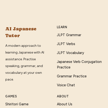
LEARN
AI Japanese
Tutor
JLPT Grammar
JLPT Verbs
A modern approach to
learning Japanese with AI
JLPT Vocabulary
assistance. Practise
Japanese Verb Conjugation
speaking, grammar, and
Practice
vocabulary at your own
Grammar Practice
pace.
Voice Chat
GAMES
ABOUT
Shiritori Game
About Us