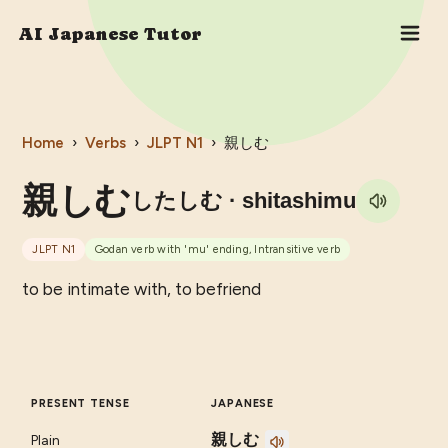
AI Japanese Tutor
Home
›
Verbs
›
JLPT
N1
›
親しむ
親しむ
したしむ
· shitashimu
JLPT
N1
Godan verb with 'mu' ending, Intransitive verb
to be intimate with, to befriend
PRESENT TENSE
JAPANESE
親しむ
Plain