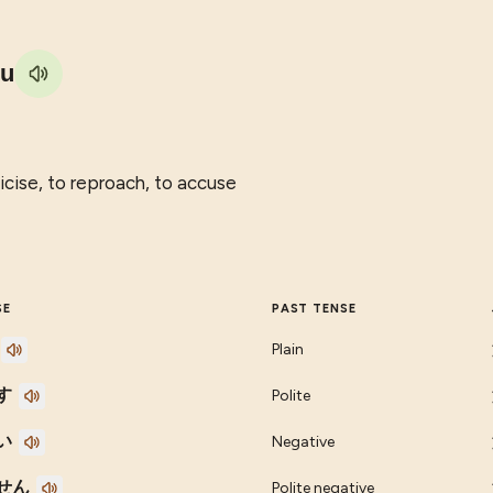
ru
ticise, to reproach, to accuse
SE
PAST TENSE
Plain
す
Polite
い
Negative
せん
Polite negative