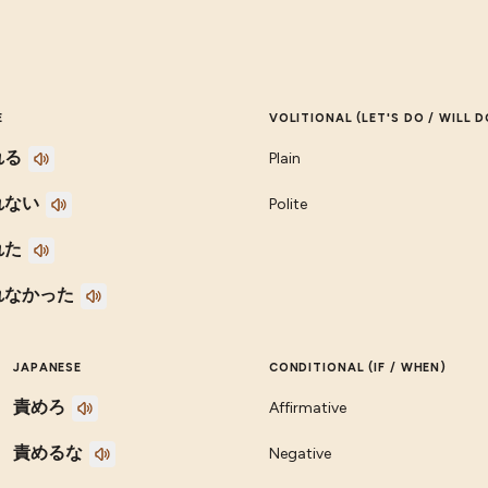
E
VOLITIONAL (LET'S DO / WILL D
れる
Plain
れない
Polite
れた
れなかった
JAPANESE
CONDITIONAL (IF / WHEN)
責めろ
Affirmative
責めるな
Negative