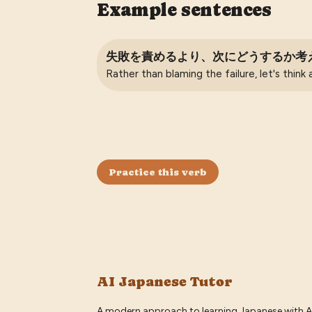
Example sentences
失敗を責めるより、次にどうするか考
Rather than blaming the failure, let's thin
Practice this verb
AI Japanese Tutor
A modern approach to learning Japanese with A