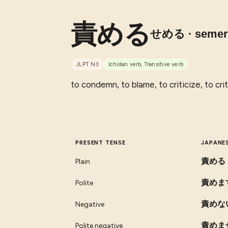
責める
せめる
· seme
JLPT
N3
Ichidan verb, Transitive verb
to condemn, to blame, to criticize, to cri
PRESENT TENSE
JAPANE
責める
Plain
責めま
Polite
責めな
Negative
責めま
Polite negative