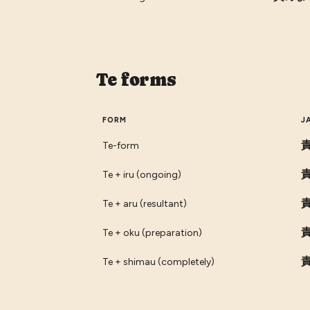
Te forms
FORM
J
Te-form
Te + iru (ongoing)
Te + aru (resultant)
Te + oku (preparation)
Te + shimau (completely)