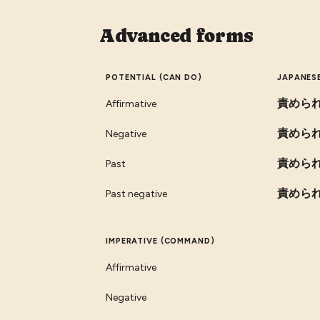
Advanced forms
POTENTIAL (CAN DO)
JAPANES
責めら
Affirmative
責めら
Negative
責めら
Past
責めら
Past negative
IMPERATIVE (COMMAND)
Affirmative
Negative