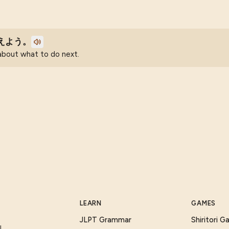
えよう。
k about what to do next.
LEARN
GAMES
JLPT Grammar
Shiritori 
I