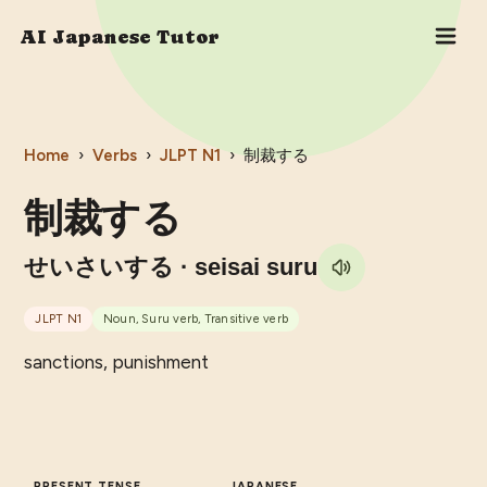
AI Japanese Tutor
Home
›
Verbs
›
JLPT
N1
›
制裁する
制裁する
せいさいする
· seisai suru
JLPT
N1
Noun, Suru verb, Transitive verb
sanctions, punishment
PRESENT TENSE
JAPANESE