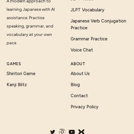
A modern approach to
learning Japanese with AI
JLPT Vocabulary
assistance. Practise
Japanese Verb Conjugation
speaking, grammar, and
Practice
vocabulary at your own
Grammar Practice
pace.
Voice Chat
GAMES
ABOUT
Shiritori Game
About Us
Kanji Blitz
Blog
Contact
Privacy Policy