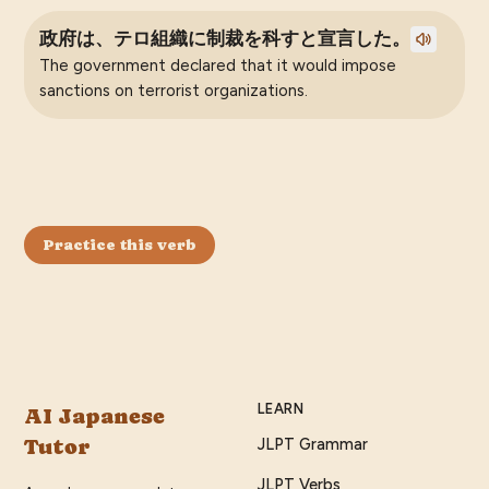
政府は、テロ組織に制裁を科すと宣言した。
The government declared that it would impose
sanctions on terrorist organizations.
Practice this verb
LEARN
AI Japanese
Tutor
JLPT Grammar
JLPT Verbs