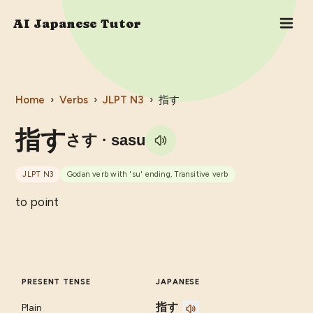
AI Japanese Tutor
Home
›
Verbs
›
JLPT
N3
›
指す
指す
さす
· sasu
JLPT
N3
Godan verb with 'su' ending, Transitive verb
to point
PRESENT TENSE
JAPANESE
指す
Plain