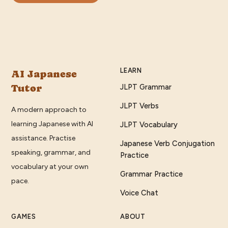
LEARN
AI Japanese
Tutor
JLPT Grammar
JLPT Verbs
A modern approach to
learning Japanese with AI
JLPT Vocabulary
assistance. Practise
Japanese Verb Conjugation
speaking, grammar, and
Practice
vocabulary at your own
Grammar Practice
pace.
Voice Chat
GAMES
ABOUT