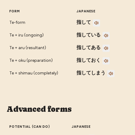
FORM
JAPANESE
指して
Te-form
指している
Te + iru (ongoing)
指してある
Te + aru (resultant)
指しておく
Te + oku (preparation)
指してしまう
Te + shimau (completely)
Advanced forms
POTENTIAL (CAN DO)
JAPANESE