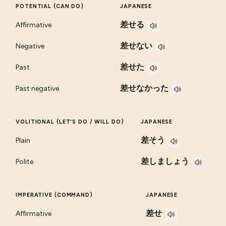
POTENTIAL (CAN DO)
JAPANESE
差せる
Affirmative
差せない
Negative
差せた
Past
差せなかった
Past negative
VOLITIONAL (LET'S DO / WILL DO)
JAPANESE
差そう
Plain
差しましょう
Polite
IMPERATIVE (COMMAND)
JAPANESE
差せ
Affirmative