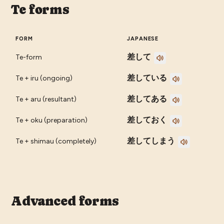
Te forms
FORM
JAPANESE
差して
Te-form
差している
Te + iru (ongoing)
差してある
Te + aru (resultant)
差しておく
Te + oku (preparation)
差してしまう
Te + shimau (completely)
Advanced forms