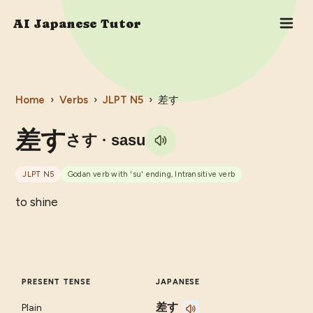
AI Japanese Tutor
Home
›
Verbs
›
JLPT
N5
›
差す
差す
さす
· sasu
JLPT
N5
Godan verb with 'su' ending, Intransitive verb
to shine
PRESENT TENSE
JAPANESE
差す
Plain