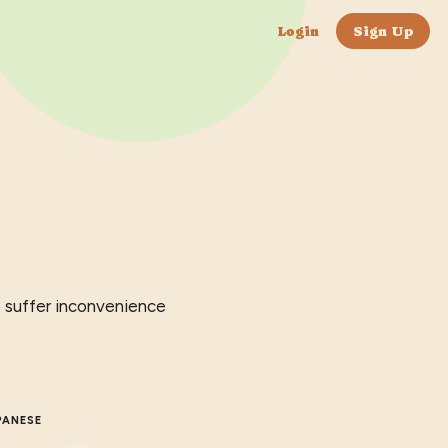
Login
Sign Up
to suffer inconvenience
PANESE