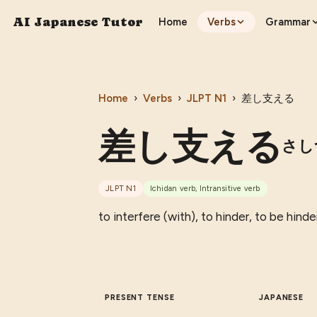
AI Japanese Tutor
Home
Verbs
Grammar
Home
›
Verbs
›
JLPT
N1
›
差し支える
差し支える
さし
JLPT
N1
Ichidan verb, Intransitive verb
to interfere (with), to hinder, to be hin
PRESENT TENSE
JAPANESE