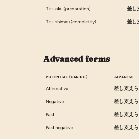
差し
Te + oku (preparation)
差し
Te + shimau (completely)
Advanced forms
POTENTIAL (CAN DO)
JAPANESE
差し支えら
Affirmative
差し支えら
Negative
差し支えら
Past
差し支えら
Past negative