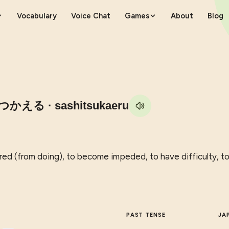
Vocabulary
Voice Chat
Games
About
Blog
つかえる
· sashitsukaeru
dered (from doing), to become impeded, to have difficulty, 
PAST TENSE
JA