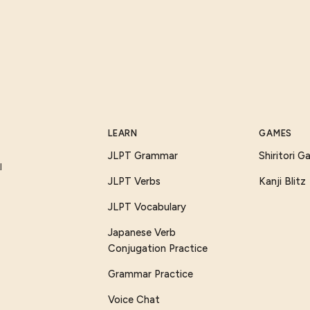
LEARN
GAMES
JLPT Grammar
Shiritori 
I
JLPT Verbs
Kanji Blitz
JLPT Vocabulary
Japanese Verb
Conjugation Practice
Grammar Practice
Voice Chat