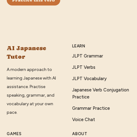
LEARN
AI Japanese
Tutor
JLPT Grammar
JLPT Verbs
A modern approach to
learning Japanese with AI
JLPT Vocabulary
assistance. Practise
Japanese Verb Conjugation
speaking, grammar, and
Practice
vocabulary at your own
Grammar Practice
pace.
Voice Chat
GAMES
ABOUT