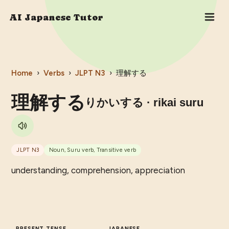
AI Japanese Tutor
Home
›
Verbs
›
JLPT
N3
›
理解する
理解する
りかいする
· rikai suru
JLPT
N3
Noun, Suru verb, Transitive verb
understanding, comprehension, appreciation
PRESENT TENSE
JAPANESE