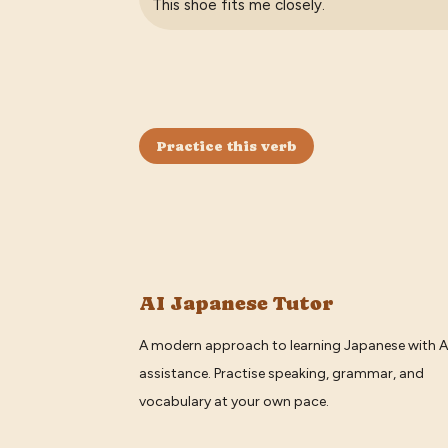
This shoe fits me closely.
Practice this verb
AI Japanese Tutor
A modern approach to learning Japanese with A
assistance. Practise speaking, grammar, and
vocabulary at your own pace.