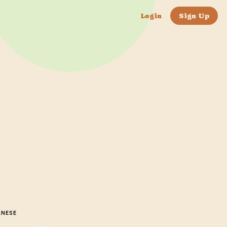
Login
Sign Up
ANESE