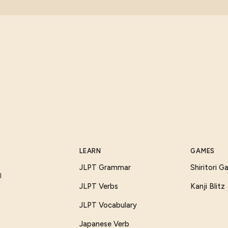
LEARN
GAMES
JLPT Grammar
Shiritori 
I
JLPT Verbs
Kanji Blitz
JLPT Vocabulary
Japanese Verb