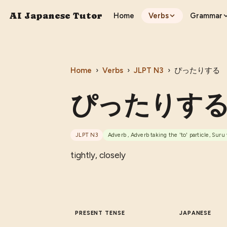
AI Japanese Tutor
Home
Verbs
Grammar
Home
›
Verbs
›
JLPT
N3
›
ぴったりする
ぴったりす
JLPT
N3
Adverb , Adverb taking the 'to' particle, Suru
tightly, closely
PRESENT TENSE
JAPANESE