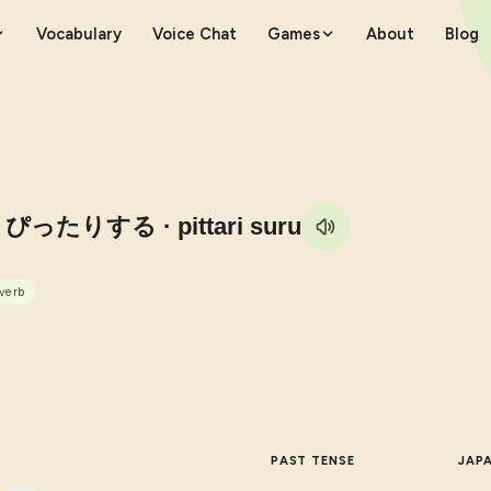
Vocabulary
Voice Chat
Games
About
Blog
る
ぴったりする
· pittari suru
 verb
PAST TENSE
JAP