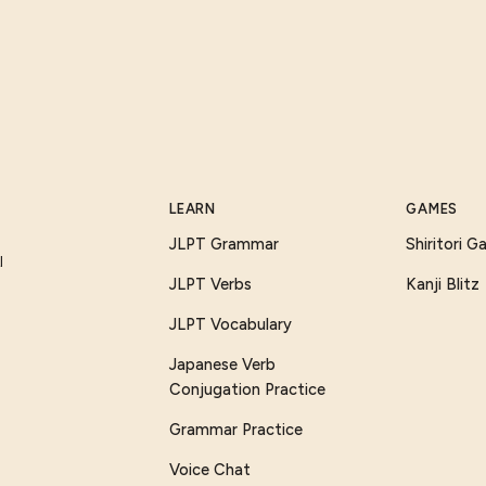
LEARN
GAMES
JLPT Grammar
Shiritori 
I
JLPT Verbs
Kanji Blitz
JLPT Vocabulary
Japanese Verb
Conjugation Practice
Grammar Practice
Voice Chat