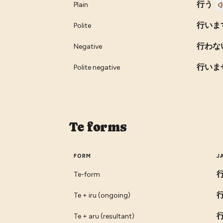
行う
Plain
行いま
Polite
行わな
Negative
行いま
Polite negative
Te forms
FORM
J
Te-form
Te + iru (ongoing)
Te + aru (resultant)