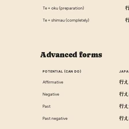
Te + oku (preparation)
Te + shimau (completely)
Advanced forms
POTENTIAL (CAN DO)
JAPA
行え
Affirmative
行え
Negative
行え
Past
行え
Past negative