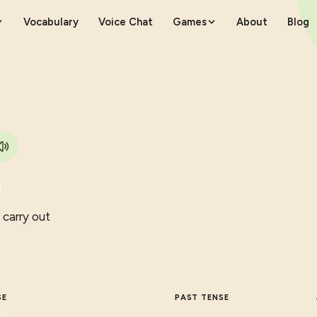
Vocabulary
Voice Chat
Games
About
Blog
 carry out
SE
PAST TENSE