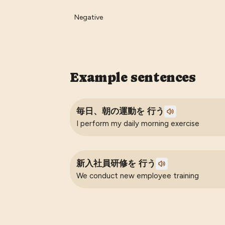
Negative
Example sentences
毎日、朝の運動を 行う
I perform my daily morning exercise
新入社員研修を 行う
We conduct new employee training