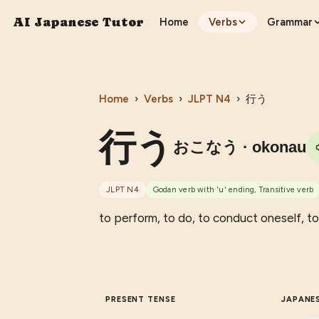
AI Japanese Tutor
Home
Verbs
Grammar
Home
›
Verbs
›
JLPT
N4
›
行う
行う
おこなう
· okonau
JLPT
N4
Godan verb with 'u' ending, Transitive verb
to perform, to do, to conduct oneself, to
PRESENT TENSE
JAPANE