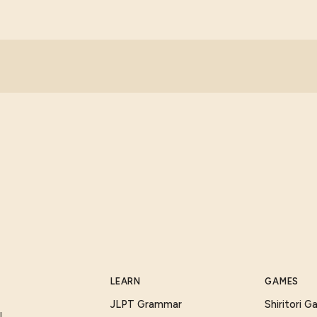
LEARN
GAMES
JLPT Grammar
Shiritori 
I