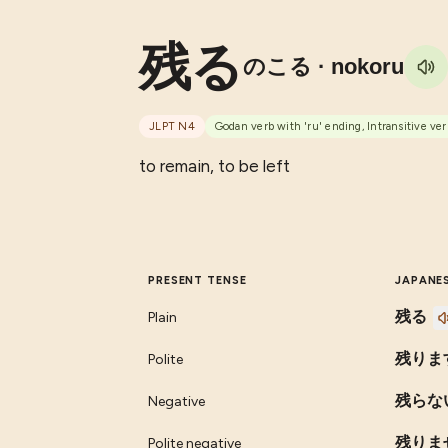
残る
のこる
· nokoru
JLPT
N4
Godan verb with 'ru' ending, Intransitive ver
to remain, to be left
PRESENT TENSE
JAPANE
残る
Plain
残りま
Polite
残らな
Negative
残りま
Polite negative