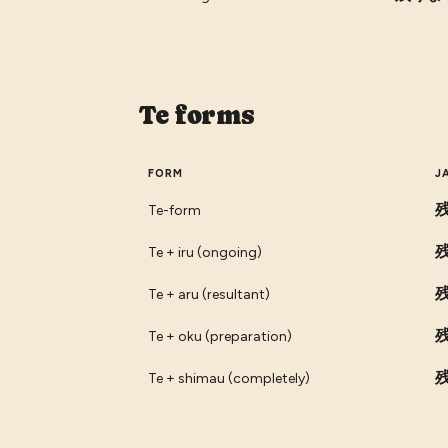
Te forms
FORM
J
Te-form
Te + iru (ongoing)
Te + aru (resultant)
Te + oku (preparation)
Te + shimau (completely)