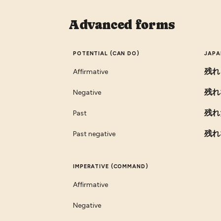
Advanced forms
POTENTIAL (CAN DO)
JAPA
残れ
Affirmative
残れ
Negative
残れ
Past
残れ
Past negative
IMPERATIVE (COMMAND)
Affirmative
Negative