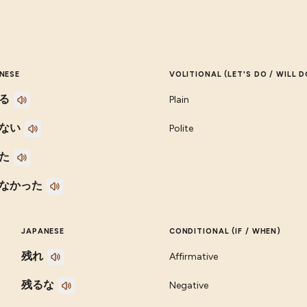
NESE
VOLITIONAL (LET'S DO / WILL D
る
Plain
ない
Polite
た
なかった
JAPANESE
CONDITIONAL (IF / WHEN)
残れ
Affirmative
残るな
Negative