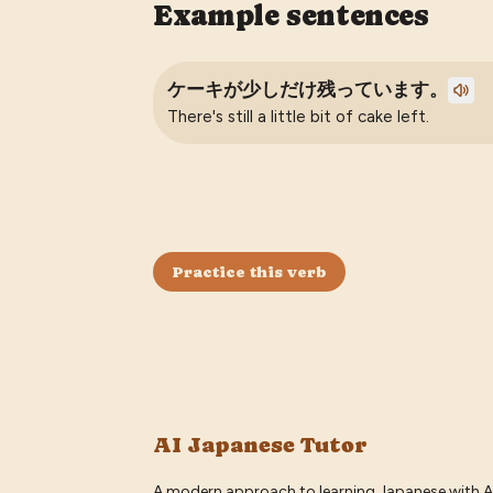
Example sentences
ケーキが少しだけ残っています。
There's still a little bit of cake left.
Practice this verb
AI Japanese Tutor
A modern approach to learning Japanese with A