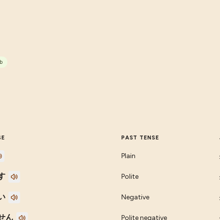
b
SE
PAST TENSE
Plain
す
Polite
い
Negative
せん
Polite negative