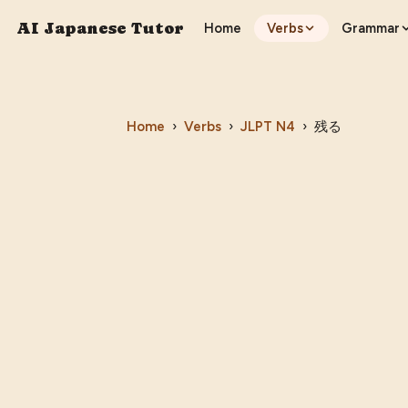
AI Japanese Tutor
Home
Verbs
Grammar
Home
›
Verbs
›
JLPT
N4
›
残る