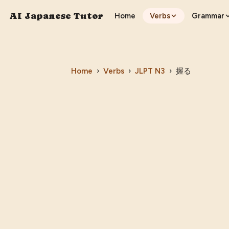
AI Japanese Tutor
Home
Verbs
Grammar
Home
›
Verbs
›
JLPT
N3
›
握る