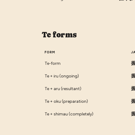
Te forms
FORM
J
Te-form
Te + iru (ongoing)
Te + aru (resultant)
Te + oku (preparation)
Te + shimau (completely)