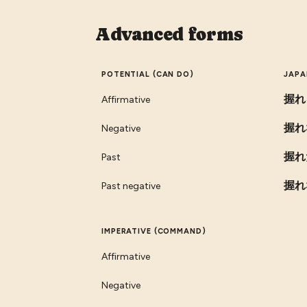
Advanced forms
POTENTIAL (CAN DO)
JAPA
握れ
Affirmative
握れ
Negative
握れ
Past
握れ
Past negative
IMPERATIVE (COMMAND)
Affirmative
Negative