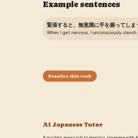
Example sentences
緊張すると、無意識に手を握ってしま
When I get nervous, I unconsciously clench
Practice this verb
AI Japanese Tutor
A modern approach to learning Japanese with A