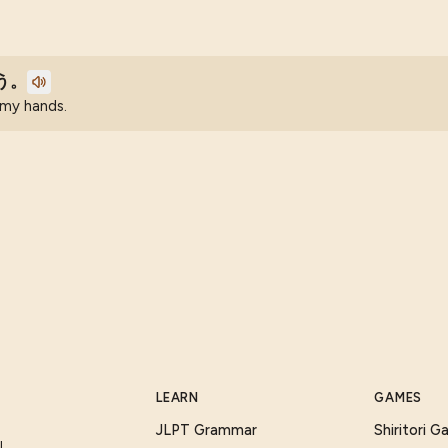
う。
 my hands.
LEARN
GAMES
JLPT Grammar
Shiritori 
I