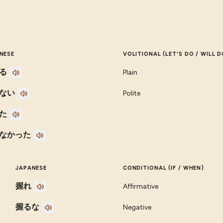
NESE
VOLITIONAL (LET'S DO / WILL D
る
Plain
ない
Polite
た
なかった
JAPANESE
CONDITIONAL (IF / WHEN)
握れ
Affirmative
握るな
Negative