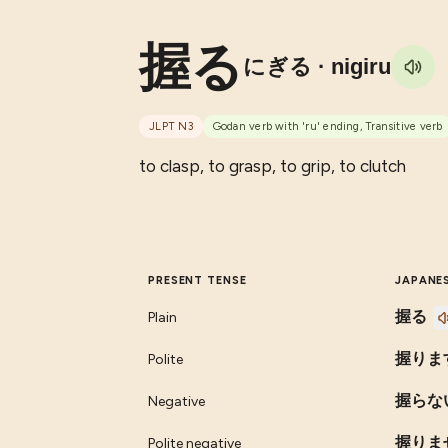
握る
にぎる
· nigiru
JLPT
N3
Godan verb with 'ru' ending, Transitive verb
to clasp, to grasp, to grip, to clutch
PRESENT TENSE
JAPANE
握る
Plain
握りま
Polite
握らな
Negative
握りま
Polite negative