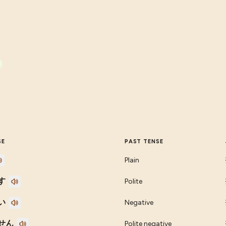
SE
PAST TENSE
Plain
す
Polite
い
Negative
せん
Polite negative