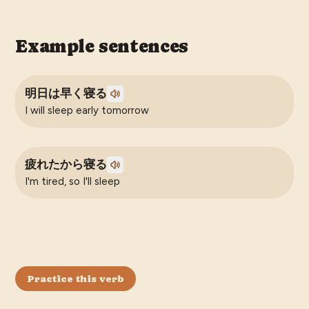
Example sentences
明日は早く寝る
I will sleep early tomorrow
疲れたから寝る
I'm tired, so I'll sleep
Practice this verb