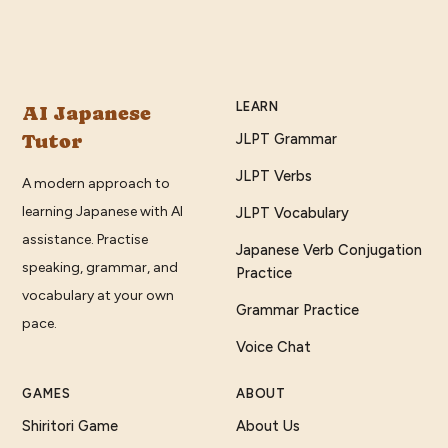
LEARN
AI Japanese
Tutor
JLPT Grammar
JLPT Verbs
A modern approach to
learning Japanese with AI
JLPT Vocabulary
assistance. Practise
Japanese Verb Conjugation
speaking, grammar, and
Practice
vocabulary at your own
Grammar Practice
pace.
Voice Chat
GAMES
ABOUT
Shiritori Game
About Us