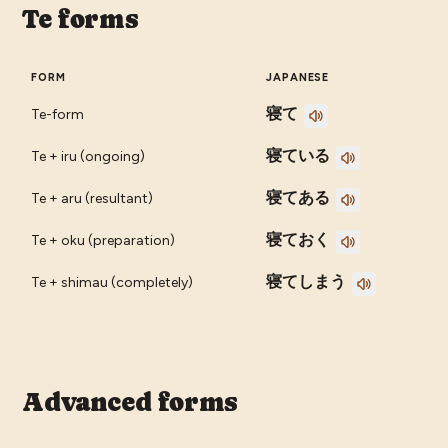
Te forms
FORM
JAPANESE
寝て
Te-form
寝ている
Te + iru (ongoing)
寝てある
Te + aru (resultant)
寝ておく
Te + oku (preparation)
寝てしまう
Te + shimau (completely)
Advanced forms