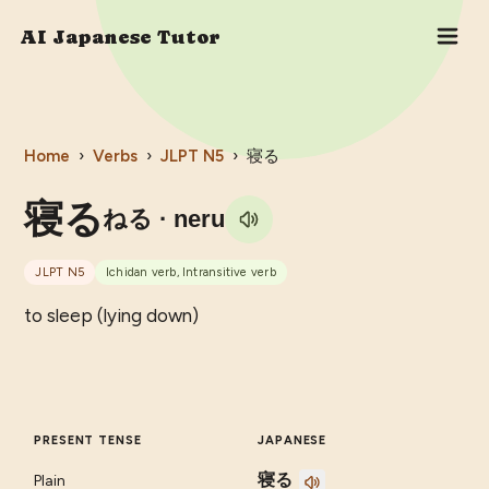
AI Japanese Tutor
Home
›
Verbs
›
JLPT
N5
›
寝る
寝る
ねる
· neru
JLPT
N5
Ichidan verb, Intransitive verb
to sleep (lying down)
PRESENT TENSE
JAPANESE
寝る
Plain