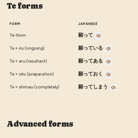
Te forms
FORM
JAPANESE
願って
Te-form
願っている
Te + iru (ongoing)
願ってある
Te + aru (resultant)
願っておく
Te + oku (preparation)
願ってしまう
Te + shimau (completely)
Advanced forms