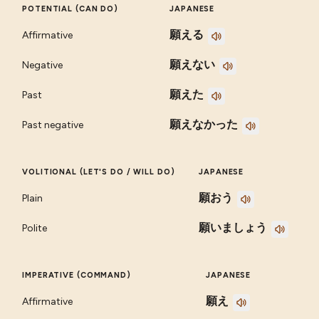
POTENTIAL (CAN DO)
JAPANESE
願える
Affirmative
願えない
Negative
願えた
Past
願えなかった
Past negative
VOLITIONAL (LET'S DO / WILL DO)
JAPANESE
願おう
Plain
願いましょう
Polite
IMPERATIVE (COMMAND)
JAPANESE
願え
Affirmative