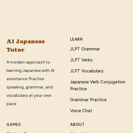
LEARN
AI Japanese
Tutor
JLPT Grammar
JLPT Verbs
A modern approach to
learning Japanese with AI
JLPT Vocabulary
assistance. Practise
Japanese Verb Conjugation
speaking, grammar, and
Practice
vocabulary at your own
Grammar Practice
pace.
Voice Chat
GAMES
ABOUT