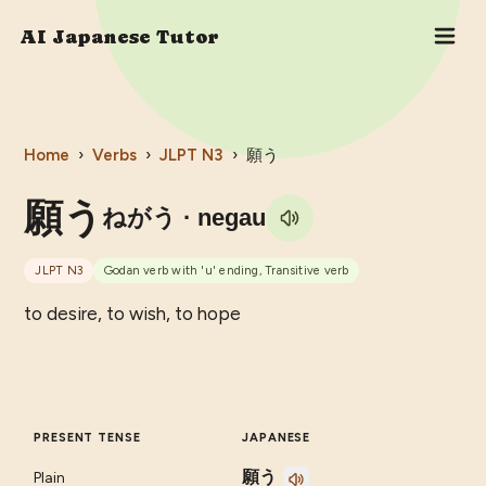
AI Japanese Tutor
Home
›
Verbs
›
JLPT
N3
›
願う
願う
ねがう
· negau
JLPT
N3
Godan verb with 'u' ending, Transitive verb
to desire, to wish, to hope
PRESENT TENSE
JAPANESE
願う
Plain