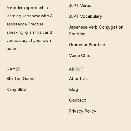
JLPT Verbs
A modern approach to
learning Japanese with AI
JLPT Vocabulary
assistance. Practise
Japanese Verb Conjugation
speaking, grammar, and
Practice
vocabulary at your own
Grammar Practice
pace.
Voice Chat
GAMES
ABOUT
Shiritori Game
About Us
Kanji Blitz
Blog
Contact
Privacy Policy