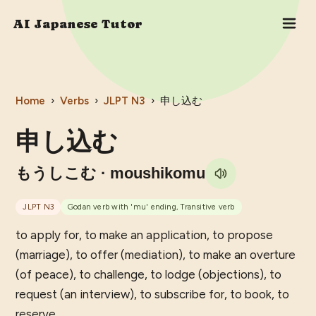
AI Japanese Tutor
Home
›
Verbs
›
JLPT
N3
›
申し込む
申し込む
もうしこむ
· moushikomu
JLPT
N3
Godan verb with 'mu' ending, Transitive verb
to apply for, to make an application, to propose
(marriage), to offer (mediation), to make an overture
(of peace), to challenge, to lodge (objections), to
request (an interview), to subscribe for, to book, to
reserve