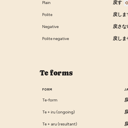
戻す
Plain
戻しま
Polite
戻さな
Negative
戻しま
Polite negative
Te forms
FORM
J
Te-form
Te + iru (ongoing)
Te + aru (resultant)