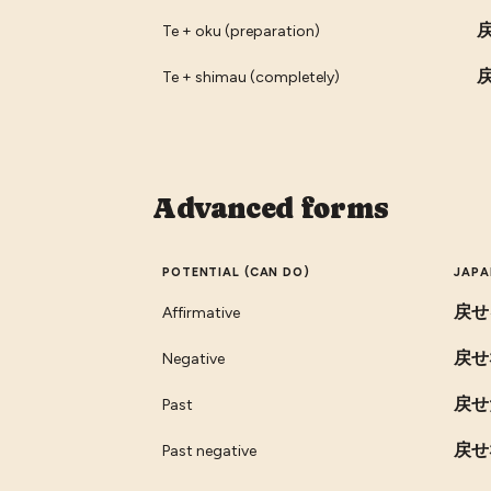
Te + oku (preparation)
Te + shimau (completely)
Advanced forms
POTENTIAL (CAN DO)
JAPA
戻せ
Affirmative
戻せ
Negative
戻せ
Past
戻せ
Past negative