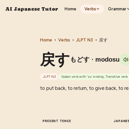
AI Japanese Tutor
Home
Verbs
Grammar
Home
›
Verbs
›
JLPT
N3
›
戻す
戻す
もどす
· modosu
JLPT
N3
Godan verb with 'su' ending, Transitive verb
to put back, to return, to give back, to re
PRESENT TENSE
JAPANE