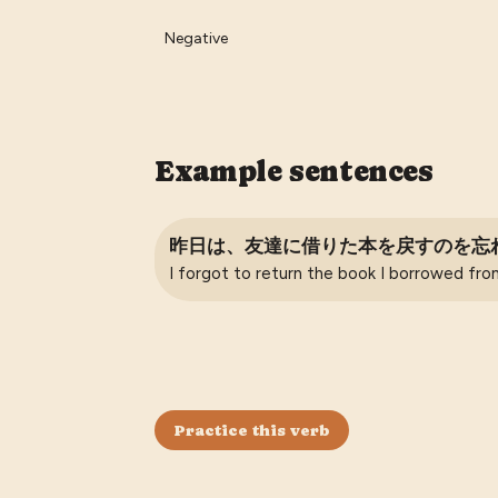
Negative
Example sentences
昨日は、友達に借りた本を戻すのを忘
I forgot to return the book I borrowed fro
Practice this verb