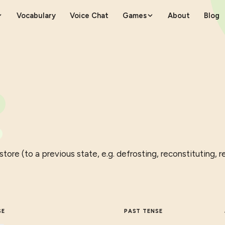
Vocabulary
Voice Chat
Games
About
Blog
store (to a previous state, e.g. defrosting, reconstituting, r
SE
PAST TENSE