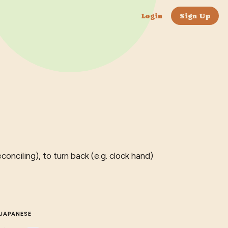
Login
Sign Up
econciling), to turn back (e.g. clock hand)
JAPANESE