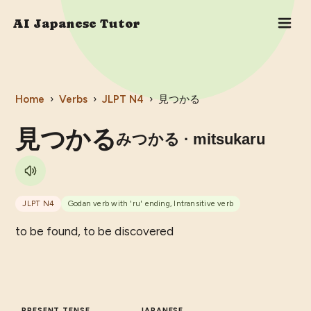
AI Japanese Tutor
Home
›
Verbs
›
JLPT
N4
›
見つかる
見つかる
みつかる
· mitsukaru
JLPT
N4
Godan verb with 'ru' ending, Intransitive verb
to be found, to be discovered
PRESENT TENSE
JAPANESE