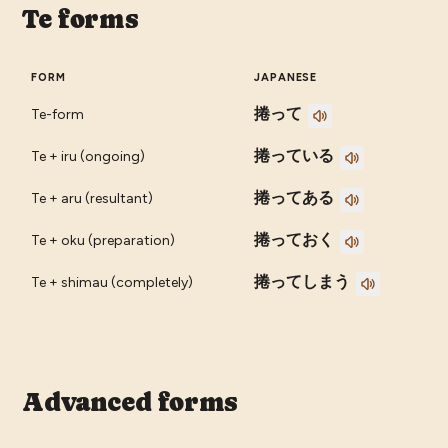
Te forms
FORM
JAPANESE
捲って
Te-form
捲っている
Te + iru (ongoing)
捲ってある
Te + aru (resultant)
捲っておく
Te + oku (preparation)
捲ってしまう
Te + shimau (completely)
Advanced forms