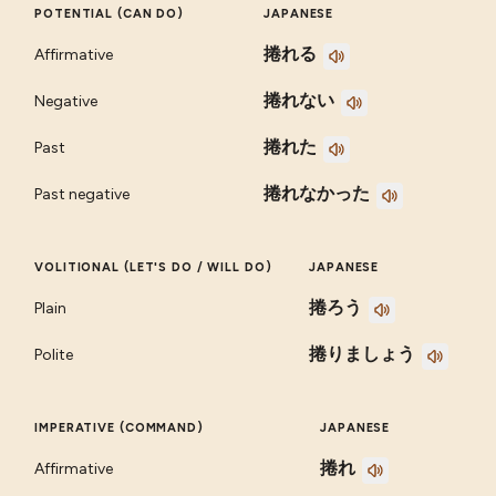
POTENTIAL (CAN DO)
JAPANESE
捲れる
Affirmative
捲れない
Negative
捲れた
Past
捲れなかった
Past negative
VOLITIONAL (LET'S DO / WILL DO)
JAPANESE
捲ろう
Plain
捲りましょう
Polite
IMPERATIVE (COMMAND)
JAPANESE
捲れ
Affirmative