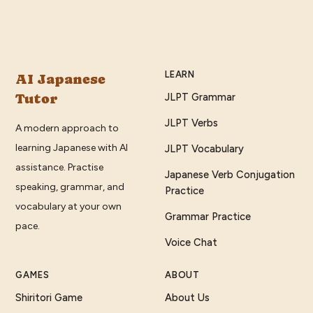
LEARN
AI Japanese
Tutor
JLPT Grammar
JLPT Verbs
A modern approach to
learning Japanese with AI
JLPT Vocabulary
assistance. Practise
Japanese Verb Conjugation
speaking, grammar, and
Practice
vocabulary at your own
Grammar Practice
pace.
Voice Chat
GAMES
ABOUT
Shiritori Game
About Us