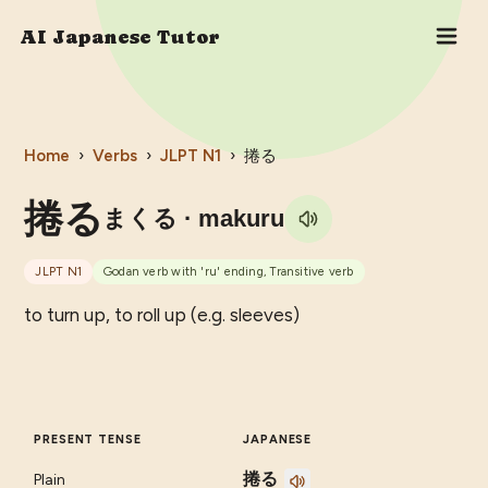
AI Japanese Tutor
Home
›
Verbs
›
JLPT
N1
›
捲る
捲る
まくる
· makuru
JLPT
N1
Godan verb with 'ru' ending, Transitive verb
to turn up, to roll up (e.g. sleeves)
PRESENT TENSE
JAPANESE
捲る
Plain