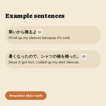
Example sentences
寒いから捲るよ
I'll roll up my sleeves because it's cold.
暑くなったので、シャツの袖を捲った。
Since it got hot, I rolled up my shirt sleeves.
Practice this verb