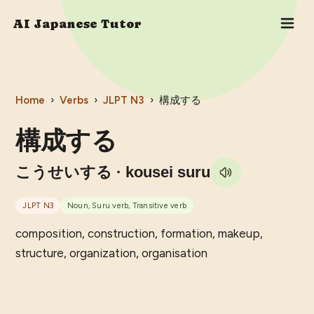
AI Japanese Tutor
Home
›
Verbs
›
JLPT
N3
›
構成する
構成する
こうせいする
· kousei suru
JLPT
N3
Noun, Suru verb, Transitive verb
composition, construction, formation, makeup,
structure, organization, organisation