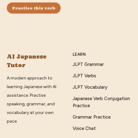
Practice this verb
LEARN
AI Japanese
Tutor
JLPT Grammar
JLPT Verbs
A modern approach to
learning Japanese with AI
JLPT Vocabulary
assistance. Practise
Japanese Verb Conjugation
speaking, grammar, and
Practice
vocabulary at your own
Grammar Practice
pace.
Voice Chat