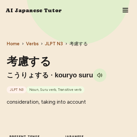
AI Japanese Tutor
Home
›
Verbs
›
JLPT
N3
›
考慮する
考慮する
こうりょする
· kouryo suru
JLPT
N3
Noun, Suru verb, Transitive verb
consideration, taking into account
PRESENT TENSE
JAPANESE