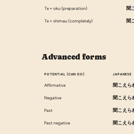
聞
Te + oku (preparation)
聞
Te + shimau (completely)
Advanced forms
POTENTIAL (CAN DO)
JAPANESE
聞こえら
Affirmative
聞こえら
Negative
聞こえら
Past
聞こえら
Past negative