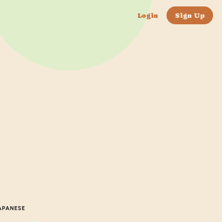
Login
Sign Up
APANESE