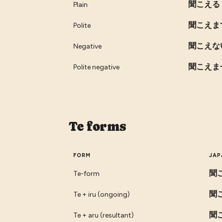
聞こえる
Plain
聞こえま
Polite
聞こえな
Negative
聞こえま
Polite negative
Te forms
FORM
JAP
聞
Te-form
聞
Te + iru (ongoing)
聞
Te + aru (resultant)