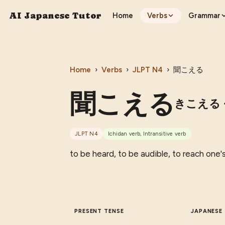
AI Japanese Tutor
Home
Verbs
Grammar
Home
›
Verbs
›
JLPT
N4
›
聞こえる
聞こえる
きこえる
JLPT
N4
Ichidan verb, Intransitive verb
to be heard, to be audible, to reach one'
PRESENT TENSE
JAPANESE