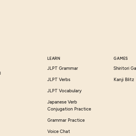
LEARN
GAMES
JLPT Grammar
Shiritori 
I
JLPT Verbs
Kanji Blitz
JLPT Vocabulary
Japanese Verb
Conjugation Practice
Grammar Practice
Voice Chat