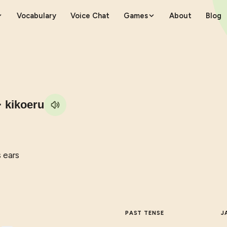
Vocabulary
Voice Chat
Games
About
Blog
· kikoeru
s ears
PAST TENSE
J