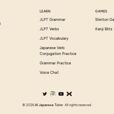
LEARN
GAMES
JLPT Grammar
Shiritori 
I
JLPT Verbs
Kanji Blitz
JLPT Vocabulary
Japanese Verb
Conjugation Practice
Grammar Practice
Voice Chat
©
2026
AI Japanese Tutor
. All rights reserved.