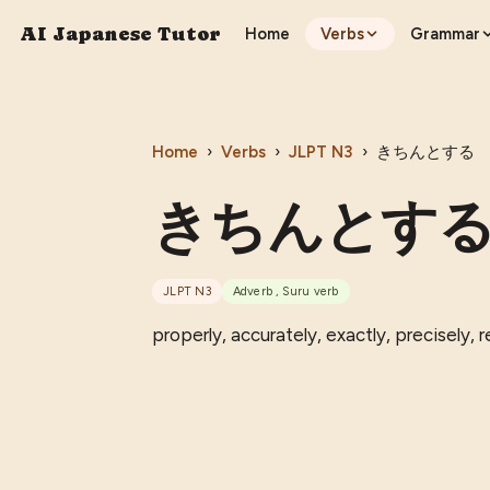
AI Japanese Tutor
Home
Verbs
Grammar
Home
›
Verbs
›
JLPT
N3
›
きちんとする
きちんとす
JLPT
N3
Adverb , Suru verb
properly, accurately, exactly, precisely, r