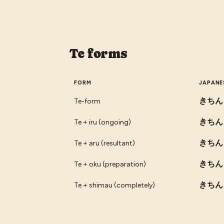
Te forms
FORM
JAPANE
きちん
Te-form
きちん
Te + iru (ongoing)
きちん
Te + aru (resultant)
きちん
Te + oku (preparation)
きちん
Te + shimau (completely)