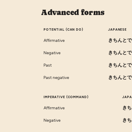
Advanced forms
POTENTIAL (CAN DO)
JAPANESE
きちんとで
Affirmative
きちんとで
Negative
きちんとで
Past
きちんとで
Past negative
IMPERATIVE (COMMAND)
JAPA
きち
Affirmative
きち
Negative