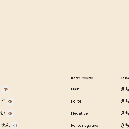
PAST TENSE
JAP
る
き
Plain
ます
き
Polite
ない
き
Negative
ません
き
Polite negative