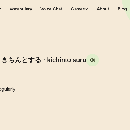
Vocabulary
Voice Chat
Games
About
Blog
る
きちんとする
· kichinto suru
egularly