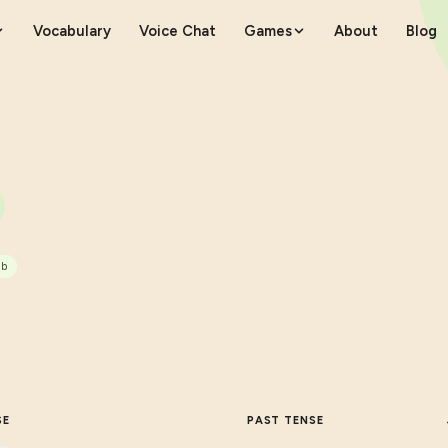
Vocabulary
Voice Chat
Games
About
Blog
rb
SE
PAST TENSE