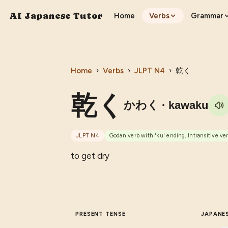
AI Japanese Tutor
Home
Verbs
Grammar
Home
›
Verbs
›
JLPT
N4
›
乾く
乾く
かわく
· kawaku
JLPT
N4
Godan verb with 'ku' ending, Intransitive ve
to get dry
PRESENT TENSE
JAPANE