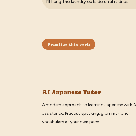
I'll hang the laundry outside until it dries.
Practice this verb
AI Japanese Tutor
A modern approach to learning Japanese with A
assistance. Practise speaking, grammar, and
vocabulary at your own pace.