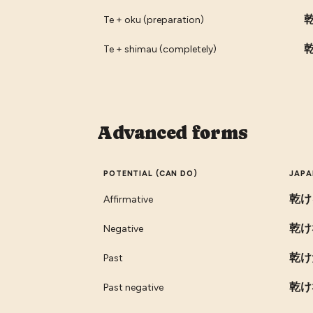
Te + oku (preparation)
Te + shimau (completely)
Advanced forms
POTENTIAL (CAN DO)
JAPA
乾け
Affirmative
乾け
Negative
乾け
Past
乾け
Past negative