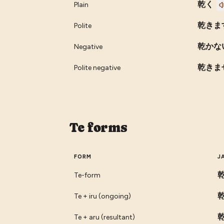
乾く
Plain
乾きま
Polite
乾かな
Negative
乾きま
Polite negative
Te forms
FORM
J
Te-form
Te + iru (ongoing)
Te + aru (resultant)