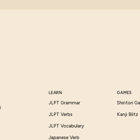
LEARN
GAMES
JLPT Grammar
Shiritori 
I
JLPT Verbs
Kanji Blitz
JLPT Vocabulary
Japanese Verb