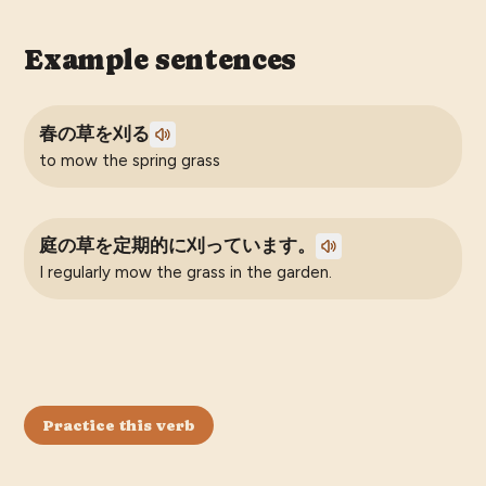
Example sentences
春の草を刈る
to mow the spring grass
庭の草を定期的に刈っています。
I regularly mow the grass in the garden.
Practice this verb