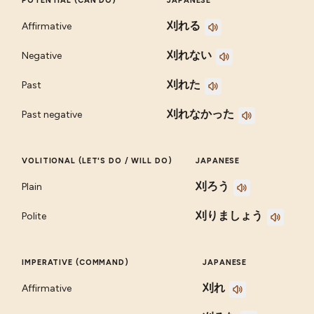
POTENTIAL (CAN DO)
JAPANESE
刈れる
Affirmative
刈れない
Negative
刈れた
Past
刈れなかった
Past negative
VOLITIONAL (LET'S DO / WILL DO)
JAPANESE
刈ろう
Plain
刈りましょう
Polite
IMPERATIVE (COMMAND)
JAPANESE
刈れ
Affirmative