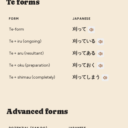
Te forms
FORM
JAPANESE
刈って
Te-form
刈っている
Te + iru (ongoing)
刈ってある
Te + aru (resultant)
刈っておく
Te + oku (preparation)
刈ってしまう
Te + shimau (completely)
Advanced forms