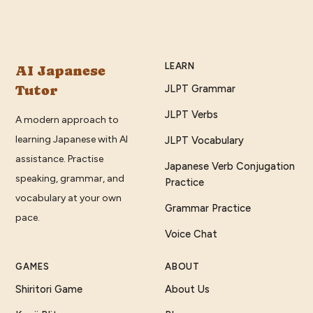
LEARN
AI Japanese
Tutor
JLPT Grammar
JLPT Verbs
A modern approach to
learning Japanese with AI
JLPT Vocabulary
assistance. Practise
Japanese Verb Conjugation
speaking, grammar, and
Practice
vocabulary at your own
Grammar Practice
pace.
Voice Chat
GAMES
ABOUT
Shiritori Game
About Us