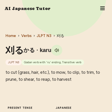
AI Japanese Tutor
Home
›
Verbs
›
JLPT
N3
›
刈る
刈る
かる
· karu
JLPT
N3
Godan verb with 'ru' ending, Transitive verb
to cut (grass, hair, etc.), to mow, to clip, to trim, to
prune, to shear, to reap, to harvest
PRESENT TENSE
JAPANESE