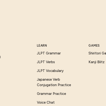
LEARN
GAMES
JLPT Grammar
Shiritori 
I
JLPT Verbs
Kanji Blitz
JLPT Vocabulary
Japanese Verb
Conjugation Practice
Grammar Practice
Voice Chat