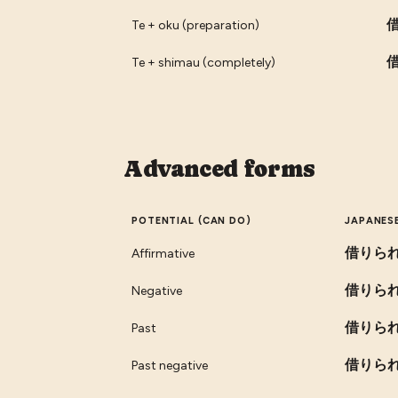
Te + oku (preparation)
Te + shimau (completely)
Advanced forms
POTENTIAL (CAN DO)
JAPANES
借りら
Affirmative
借りら
Negative
借りら
Past
借りら
Past negative