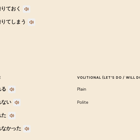
借りておく
借りてしまう
E
VOLITIONAL (LET'S DO / WILL D
れる
Plain
れない
Polite
れた
れなかった