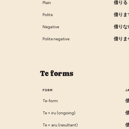
借りる
Plain
借りま
Polite
借りな
Negative
借りま
Polite negative
Te forms
FORM
J
Te-form
Te + iru (ongoing)
Te + aru (resultant)