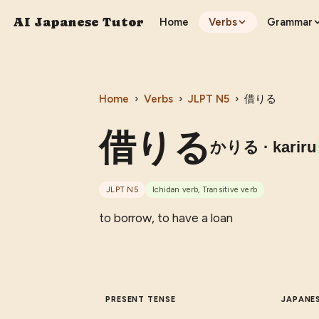
AI Japanese Tutor
Home
Verbs
Grammar
Home
›
Verbs
›
JLPT
N5
›
借りる
借りる
かりる
· kariru
JLPT
N5
Ichidan verb, Transitive verb
to borrow, to have a loan
PRESENT TENSE
JAPANE