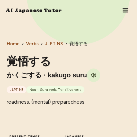
AI Japanese Tutor
Home
›
Verbs
›
JLPT
N3
›
覚悟する
覚悟する
かくごする
· kakugo suru
JLPT
N3
Noun, Suru verb, Transitive verb
readiness, (mental) preparedness
PRESENT TENSE
JAPANESE