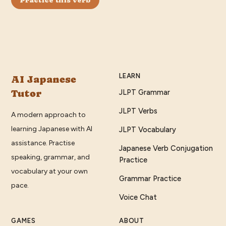
LEARN
AI Japanese
Tutor
JLPT Grammar
JLPT Verbs
A modern approach to
learning Japanese with AI
JLPT Vocabulary
assistance. Practise
Japanese Verb Conjugation
speaking, grammar, and
Practice
vocabulary at your own
Grammar Practice
pace.
Voice Chat
GAMES
ABOUT