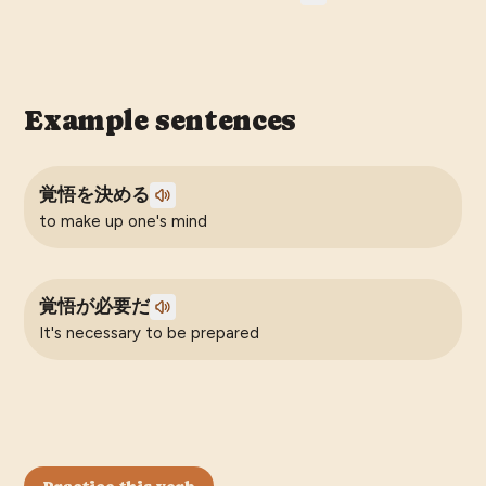
Example sentences
覚悟を決める
to make up one's mind
覚悟が必要だ
It's necessary to be prepared
Practice this verb