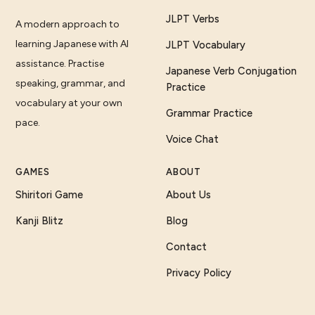
JLPT Verbs
A modern approach to
learning Japanese with AI
JLPT Vocabulary
assistance. Practise
Japanese Verb Conjugation
speaking, grammar, and
Practice
vocabulary at your own
Grammar Practice
pace.
Voice Chat
GAMES
ABOUT
Shiritori Game
About Us
Kanji Blitz
Blog
Contact
Privacy Policy