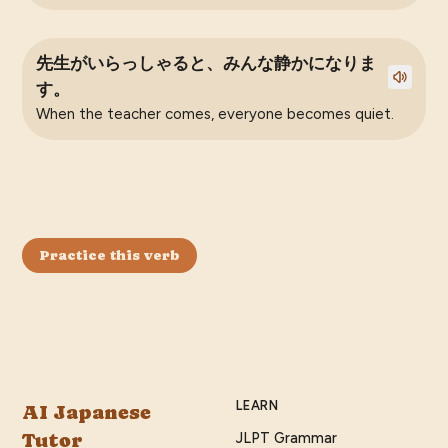
先生がいらっしゃると、みんな静かになりま
す。
When the teacher comes, everyone becomes quiet.
Practice this verb
LEARN
AI Japanese
Tutor
JLPT Grammar