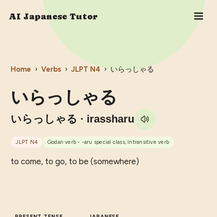
AI Japanese Tutor
Home
›
Verbs
›
JLPT
N4
›
いらっしゃる
いらっしゃる
いらっしゃる
· irassharu
JLPT
N4
Godan verb - -aru special class, Intransitive verb
to come, to go, to be (somewhere)
PRESENT TENSE
JAPANESE