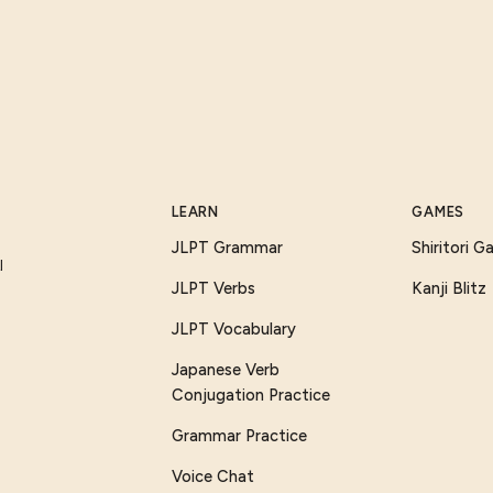
LEARN
GAMES
JLPT Grammar
Shiritori 
I
JLPT Verbs
Kanji Blitz
JLPT Vocabulary
Japanese Verb
Conjugation Practice
Grammar Practice
Voice Chat