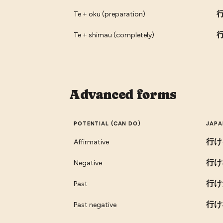
Te + oku (preparation)
Te + shimau (completely)
Advanced forms
POTENTIAL (CAN DO)
JAPA
行け
Affirmative
行け
Negative
行け
Past
行け
Past negative