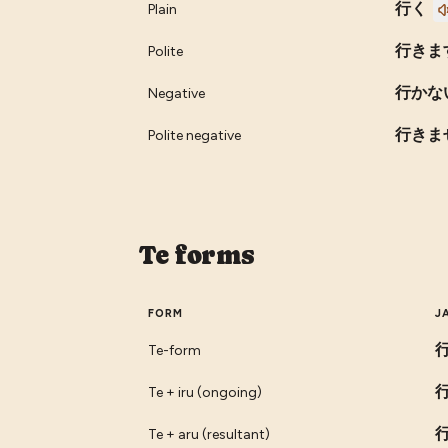
行く
Plain
行きま
Polite
行かな
Negative
行きま
Polite negative
Te forms
FORM
J
Te-form
Te + iru (ongoing)
Te + aru (resultant)