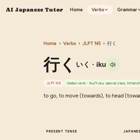
AI Japanese Tutor
Home
Verbs
Grammar
Home
›
Verbs
›
JLPT
N5
›
行く
行く
いく
· iku
JLPT
N5
Godan verb - Iku/Yuku special class, Intransi
to go, to move (towards), to head (toward
PRESENT TENSE
JAPANE