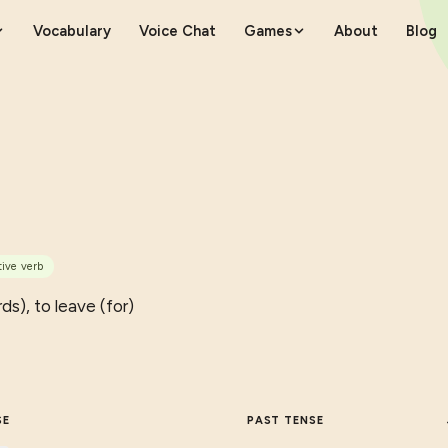
Vocabulary
Voice Chat
Games
About
Blog
tive verb
s), to leave (for)
SE
PAST TENSE