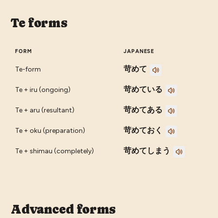
Te forms
FORM
JAPANESE
苛めて
Te-form
苛めている
Te + iru (ongoing)
苛めてある
Te + aru (resultant)
苛めておく
Te + oku (preparation)
苛めてしまう
Te + shimau (completely)
Advanced forms