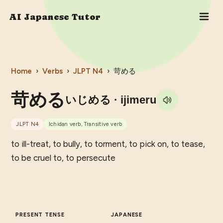
AI Japanese Tutor
Home
›
Verbs
›
JLPT
N4
›
苛める
苛める
いじめる
· ijimeru
JLPT
N4
Ichidan verb, Transitive verb
to ill-treat, to bully, to torment, to pick on, to tease,
to be cruel to, to persecute
PRESENT TENSE
JAPANESE