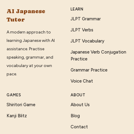
LEARN
AI Japanese
Tutor
JLPT Grammar
JLPT Verbs
A modern approach to
learning Japanese with AI
JLPT Vocabulary
assistance. Practise
Japanese Verb Conjugation
speaking, grammar, and
Practice
vocabulary at your own
Grammar Practice
pace.
Voice Chat
GAMES
ABOUT
Shiritori Game
About Us
Kanji Blitz
Blog
Contact