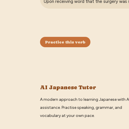
Upon receiving word that the surgery was s
Practice this verb
AI Japanese Tutor
A modern approach to learning Japanese with A
assistance. Practise speaking, grammar, and
vocabulary at your own pace.