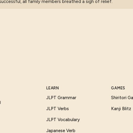
uccessful, all family members breathed a sigh of relief.
LEARN
GAMES
JLPT Grammar
Shiritori 
I
JLPT Verbs
Kanji Blitz
JLPT Vocabulary
Japanese Verb