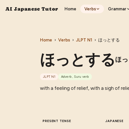
AI Japanese Tutor
Home
Verbs
Grammar
Home
›
Verbs
›
JLPT
N1
›
ほっとする
ほっとする
ほっ
JLPT
N1
Adverb , Suru verb
with a feeling of relief, with a sigh of reli
PRESENT TENSE
JAPANESE