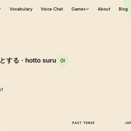
Vocabulary
Voice Chat
Games
About
Blog
とする
· hotto suru
ef
PAST TENSE
JA