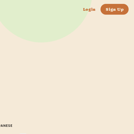
Login
Sign Up
PANESE