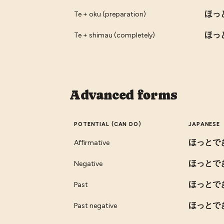
ほっ
Te + oku (preparation)
ほっ
Te + shimau (completely)
Advanced forms
POTENTIAL (CAN DO)
JAPANESE
ほっとで
Affirmative
ほっとで
Negative
ほっとで
Past
ほっとで
Past negative