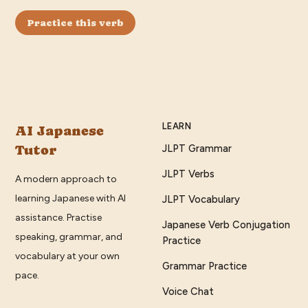
Practice this verb
LEARN
AI Japanese
Tutor
JLPT Grammar
JLPT Verbs
A modern approach to
learning Japanese with AI
JLPT Vocabulary
assistance. Practise
Japanese Verb Conjugation
speaking, grammar, and
Practice
vocabulary at your own
Grammar Practice
pace.
Voice Chat