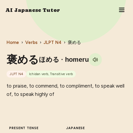
AI Japanese Tutor
Home
›
Verbs
›
JLPT
N4
›
褒める
褒める
ほめる
· homeru
JLPT
N4
Ichidan verb, Transitive verb
to praise, to commend, to compliment, to speak well
of, to speak highly of
PRESENT TENSE
JAPANESE