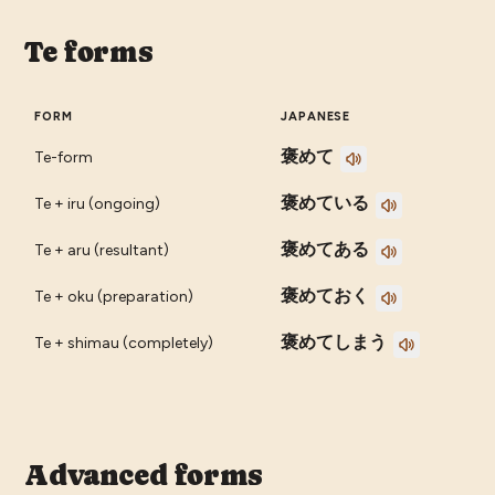
Te forms
FORM
JAPANESE
褒めて
Te-form
褒めている
Te + iru (ongoing)
褒めてある
Te + aru (resultant)
褒めておく
Te + oku (preparation)
褒めてしまう
Te + shimau (completely)
Advanced forms