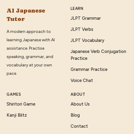
LEARN
AI Japanese
Tutor
JLPT Grammar
JLPT Verbs
A modern approach to
learning Japanese with AI
JLPT Vocabulary
assistance. Practise
Japanese Verb Conjugation
speaking, grammar, and
Practice
vocabulary at your own
Grammar Practice
pace.
Voice Chat
GAMES
ABOUT
Shiritori Game
About Us
Kanji Blitz
Blog
Contact