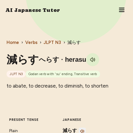
AI Japanese Tutor
Home
›
Verbs
›
JLPT
N3
›
減らす
減らす
へらす
· herasu
JLPT
N3
Godan verb with 'su' ending, Transitive verb
to abate, to decrease, to diminish, to shorten
PRESENT TENSE
JAPANESE
減らす
Plain