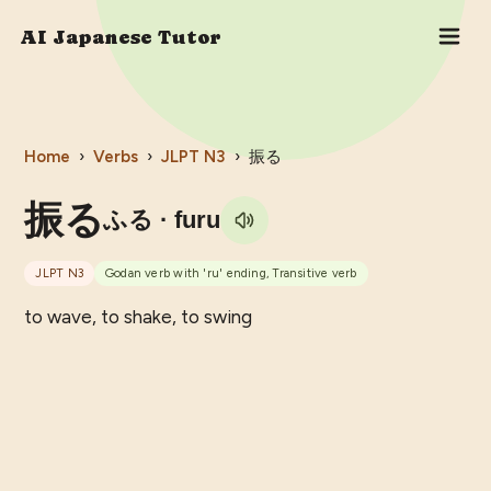
AI Japanese Tutor
Home
›
Verbs
›
JLPT
N3
›
振る
振る
ふる
· furu
JLPT
N3
Godan verb with 'ru' ending, Transitive verb
to wave, to shake, to swing