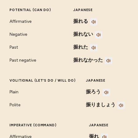
POTENTIAL (CAN DO)
JAPANESE
振れる
Affirmative
振れない
Negative
振れた
Past
振れなかった
Past negative
VOLITIONAL (LET'S DO / WILL DO)
JAPANESE
振ろう
Plain
振りましょう
Polite
IMPERATIVE (COMMAND)
JAPANESE
振れ
Affirmative