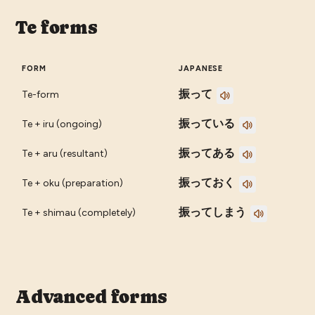
Te forms
FORM
JAPANESE
振って
Te-form
振っている
Te + iru (ongoing)
振ってある
Te + aru (resultant)
振っておく
Te + oku (preparation)
振ってしまう
Te + shimau (completely)
Advanced forms