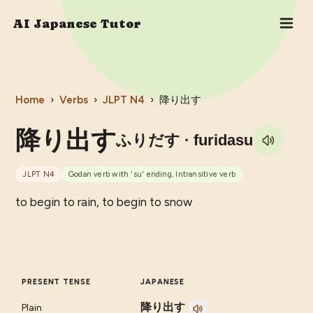
AI Japanese Tutor
Home
›
Verbs
›
JLPT
N4
›
降り出す
降り出す
ふりだす
· furidasu
JLPT
N4
Godan verb with 'su' ending, Intransitive verb
to begin to rain, to begin to snow
PRESENT TENSE
JAPANESE
降り出す
Plain