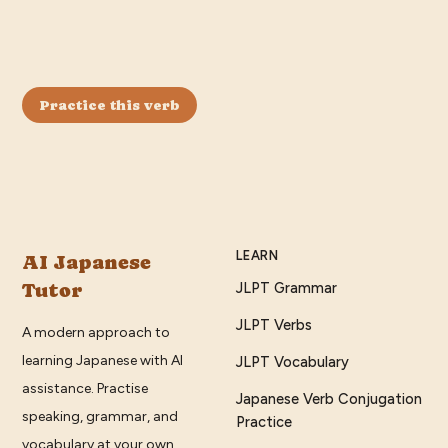
Practice this verb
LEARN
AI Japanese
Tutor
JLPT Grammar
JLPT Verbs
A modern approach to
learning Japanese with AI
JLPT Vocabulary
assistance. Practise
Japanese Verb Conjugation
speaking, grammar, and
Practice
vocabulary at your own